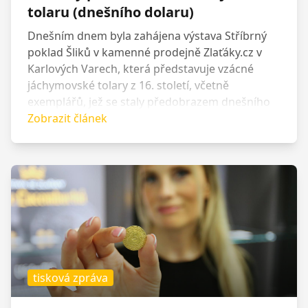
tolaru (dnešního dolaru)
Dnešním dnem byla zahájena výstava Stříbrný
poklad Šliků v kamenné prodejně Zlaťáky.cz v
Karlových Varech, která představuje vzácné
jáchymovské tolary z 16. století, včetně
exemplářů, jež se staly předobrazem dnešního
dolaru. Expozice potrvá do konce července a
Zobrazit článek
nabídne unikátní mince z období vlády rodu
Šliků.
tisková zpráva