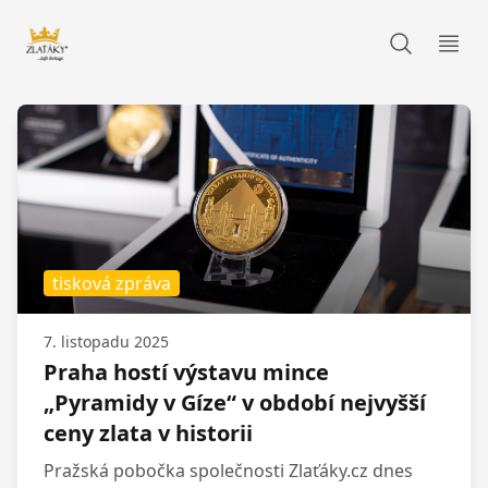
Zlaťáky.cz
Otev
tisková zpráva
7. listopadu 2025
Praha hostí výstavu mince
„Pyramidy v Gíze“ v období nejvyšší
ceny zlata v historii
Pražská pobočka společnosti Zlaťáky.cz dnes