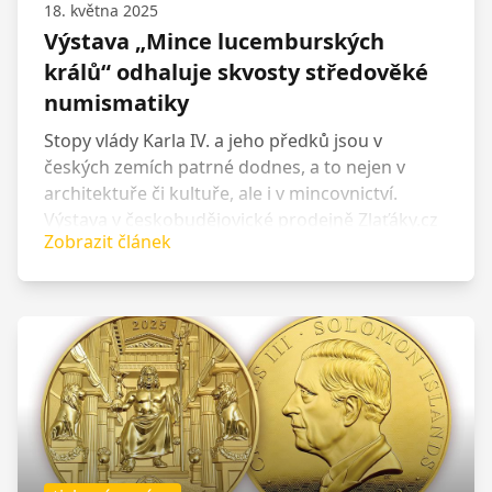
18. května 2025
Výstava „Mince lucemburských
králů“ odhaluje skvosty středověké
numismatiky
Stopy vlády Karla IV. a jeho předků jsou v
českých zemích patrné dodnes, a to nejen v
architektuře či kultuře, ale i v mincovnictví.
Výstava v českobudějovické prodejně Zlaťáky.cz
Zobrazit článek
nabízí jedinečnou příležitost nahlédnout do
středověké pokladnice Lucemburků – dynastie,
která v českých zemích vládla ve 14. a 15. století
a zanechala hlubokou stopu v evropských
dějinách.