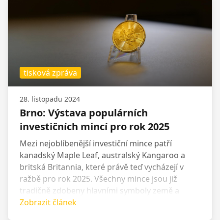
zásob.
tisková zpráva
28. listopadu 2024
Brno: Výstava populárních
investičních mincí pro rok 2025
Mezi nejoblíbenější investiční mince patří
kanadský Maple Leaf, australský Kangaroo a
britská Britannia, které právě teď vycházejí v
ražbě pro rok 2025. Všechny mince jsou již
tradičně zdobeny hlavními symboly země a
britským panovníkem, aktuálně Charlesem III.
Zobrazit článek
Jejich cenu určuje cena zlata, jež se aktuálně