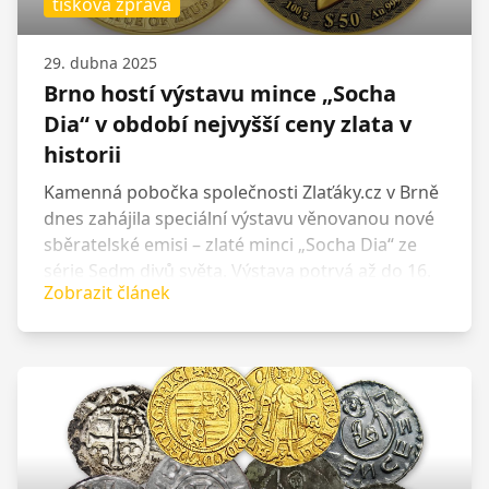
tisková zpráva
29. dubna 2025
Brno hostí výstavu mince „Socha
Dia“ v období nejvyšší ceny zlata v
historii
Kamenná pobočka společnosti Zlaťáky.cz v Brně
dnes zahájila speciální výstavu věnovanou nové
sběratelské emisi – zlaté minci „Socha Dia“ ze
série Sedm divů světa. Výstava potrvá až do 16.
Zobrazit článek
května a návštěvníci si budou moci prohlédnout
nejen samotnou minci, ale i se dozvědět více o
její mimořádné hodnotě a příběhu. Výstava
navíc přichází v době, kdy cena zlata dosáhla
historického maxima. Aktuálně se obchoduje za
více než 72 000 Kč za trojskou unci.