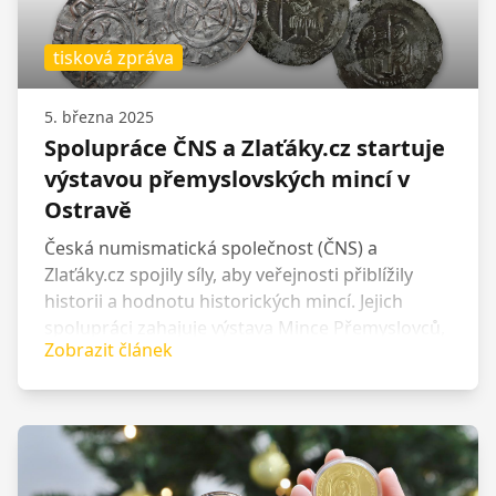
tisková zpráva
5. března 2025
Spolupráce ČNS a Zlaťáky.cz startuje
výstavou přemyslovských mincí v
Ostravě
Česká numismatická společnost (ČNS) a
Zlaťáky.cz spojily síly, aby veřejnosti přiblížily
historii a hodnotu historických mincí. Jejich
spolupráci zahajuje výstava Mince Přemyslovců,
Zobrazit článek
která potrvá od 6. do 24. března v ostravské
prodejně Zlaťáky.cz. Návštěvníci zde uvidí
unikátní sbírku historických ražeb členů ČNS,
včetně vzácných denárů, brakteátů a pražského
groše.