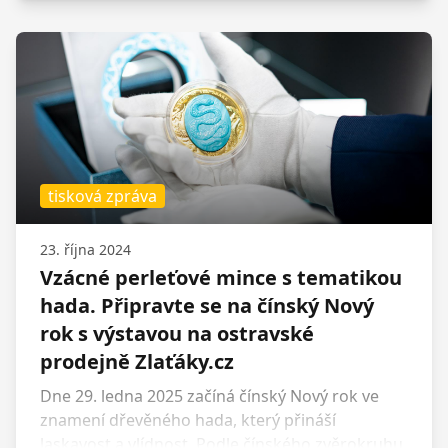
pohybuje kolem 63 160 Kč/unce. Světově
populární novinky si můžete od pátku 29.
listopadu prohlédnout a zakoupit na brněnské
pobočce Zlaťáky.cz. Prodejní výstava potrvá do
13. prosince.
tisková zpráva
23. října 2024
Vzácné perleťové mince s tematikou
hada. Připravte se na čínský Nový
rok s výstavou na ostravské
prodejně Zlaťáky.cz
Dne 29. ledna 2025 začíná čínský Nový rok ve
znamení dřevěného hada, který přináší
laskavost a vlídnost. Podle čínského zvěrokruhu