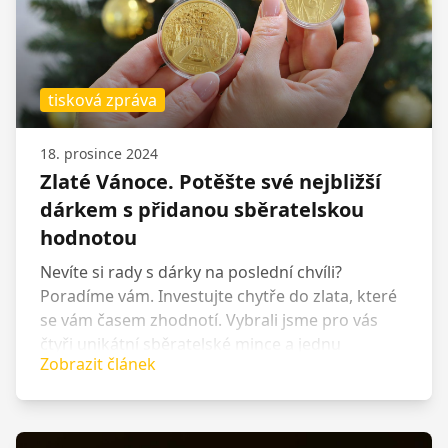
tisková zpráva
18. prosince 2024
Zlaté Vánoce. Potěšte své nejbližší
dárkem s přidanou sběratelskou
hodnotou
Nevíte si rady s dárky na poslední chvíli?
Poradíme vám. Investujte chytře do zlata, které
se vám časem zhodnotí. Vybrali jsme pro vás
čtyři unikátní sběratelské mince a jednu
Zobrazit článek
exkluzivní sadu Karla IV., jež si můžete
prohlédnout, ale také zakoupit na vánoční
výstavě českobudějovické prodejny Zlaťáky.cz
„Zlaté Vánoce“ od čtvrtka 19.12. do vyprodání