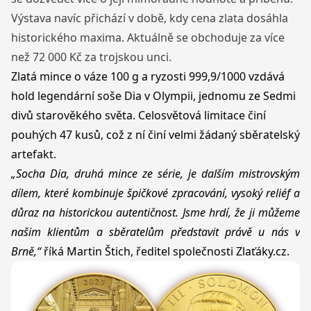
Výstava navíc přichází v době, kdy cena zlata dosáhla
historického maxima. Aktuálně se obchoduje za více
než 72 000 Kč za trojskou unci.
Zlatá mince o váze 100 g a ryzosti 999,9/1000 vzdává
hold legendární soše Dia v Olympii, jednomu ze Sedmi
divů starověkého světa. Celosvětová limitace činí
pouhých 47 kusů, což z ní činí velmi žádaný sběratelský
artefakt.
„Socha Dia, druhá mince ze série, je dalším mistrovským
dílem, které kombinuje špičkové zpracování, vysoký reliéf a
důraz na historickou autentičnost. Jsme hrdí, že ji můžeme
našim klientům a sběratelům představit právě u nás v
Brně,“
říká Martin Štich, ředitel společnosti
Zlaťáky.cz
.