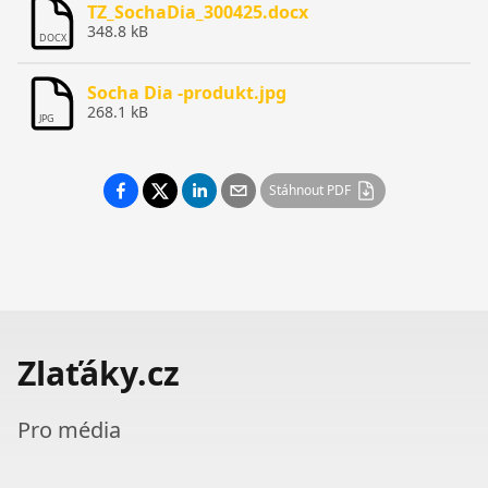
TZ_SochaDia_300425.docx
348.8 kB
DOCX
Socha Dia -produkt.jpg
268.1 kB
JPG
Stáhnout PDF
Zlaťáky.cz
Pro média