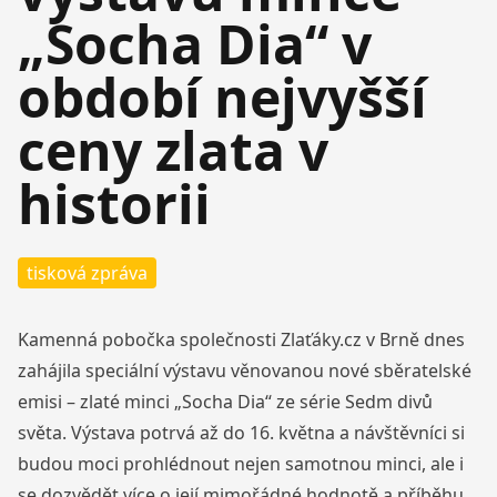
„Socha Dia“ v
období nejvyšší
ceny zlata v
historii
tisková zpráva
Kamenná pobočka společnosti Zlaťáky.cz v Brně dnes
zahájila speciální výstavu věnovanou nové sběratelské
emisi – zlaté minci „Socha Dia“ ze série Sedm divů
světa. Výstava potrvá až do 16. května a návštěvníci si
budou moci prohlédnout nejen samotnou minci, ale i
se dozvědět více o její mimořádné hodnotě a příběhu.