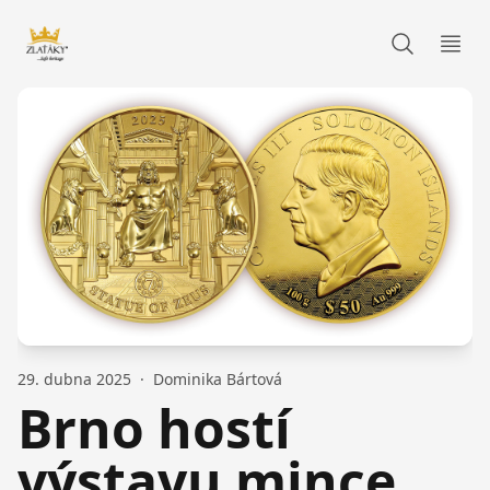
Zlaťáky.cz
Otev
29. dubna 2025
·
Dominika Bártová
Brno hostí
výstavu mince