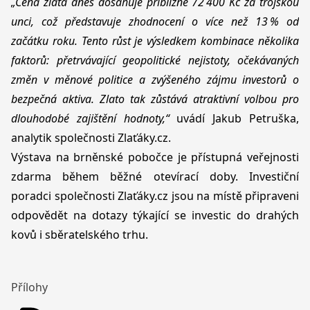
​„Cena zlata dnes dosahuje přibližně 72 400 Kč za trojskou
unci, což představuje zhodnocení o více než 13 % od
začátku roku. Tento růst je výsledkem kombinace několika
faktorů: přetrvávající geopolitické nejistoty, očekávaných
změn v měnové politice a zvýšeného zájmu investorů o
bezpečná aktiva. Zlato tak zůstává atraktivní volbou pro
dlouhodobé zajištění hodnoty,“
uvádí Jakub Petruška,
analytik společnosti
Zlaťáky.cz
.​
Výstava na brněnské pobočce je přístupná veřejnosti
zdarma během běžné otevírací doby. Investiční
poradci společnosti
Zlaťáky.cz
jsou na místě připraveni
odpovědět na dotazy týkající se investic do drahých
kovů i sběratelského trhu.
Přílohy