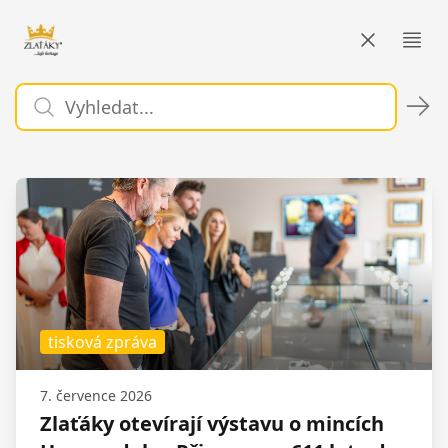
Zlaťáky.cz
Otev
tisková zpráva
7. července 2026
Zlaťáky otevírají výstavu o mincích