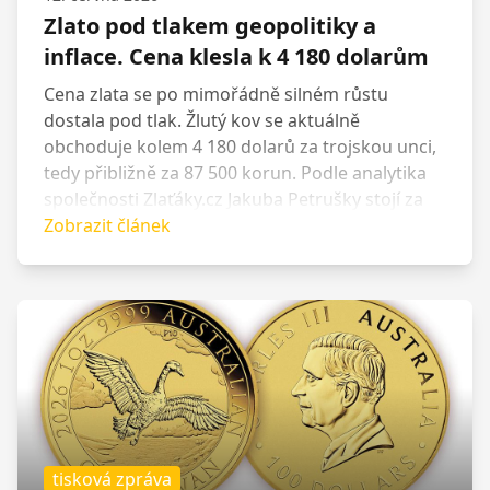
Zlato pod tlakem geopolitiky a
inflace. Cena klesla k 4 180 dolarům
Cena zlata se po mimořádně silném růstu
dostala pod tlak. Žlutý kov se aktuálně
obchoduje kolem 4 180 dolarů za trojskou unci,
tedy přibližně za 87 500 korun. Podle analytika
společnosti Zlaťáky.cz Jakuba Petrušky stojí za
současným poklesem především vývoj na
Zobrazit článek
Blízkém východě, rostoucí inflační tlaky a obavy,
že centrální banky ponechají úrokové sazby na
vyšších úrovních. Dlouhodobé důvody pro
držení zlata však podle něj nezmizely.
tisková zpráva