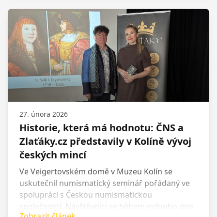
slitky i další produkty z drahých kovů. Na adrese
Stříbrňáky.cz nyní zákazníci najdou přehledně
uspořádanou nabídku investičního
sběratelského stříbra, stejně jako související
servis a zázemí, na které jsou u Zlaťáků zvyklí.
27. února 2026
Historie, která má hodnotu: ČNS a
Zlaťáky.cz představily v Kolíně vývoj
českých mincí
Ve Veigertovském domě v Muzeu Kolín se
uskutečnil numismatický seminář pořádaný ve
spolupráci s Českou numismatickou
společností. Návštěvníci se během jednoho dne
Zobrazit článek