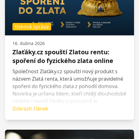
tisková zpráva
16. dubna 2026
Zlaťáky.cz spouští Zlatou rentu:
spoření do fyzického zlata online
Společnost Zlaťáky.cz spouští nový produkt s
názvem Zlatá renta, která umožňuje pravidelné
spoření do fyzického zlata z pohodlí domova.
Novinka je určena lidem, kteří chtějí dlouhodobě
ukládat i menší částky a postupně je
proměňovat v ryzí zlato, a to s možností
Zobrazit článek
uzavření smlouvy i správy účtu plně online.
Každá měsíční splátka je přeměněna na
skutečné ryzí zlato a klient má průběh svého
spoření kdykoliv k dispozici ve svém online účtu.