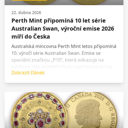
22. dubna 2026
Perth Mint připomíná 10 let série
Australian Swan, výroční emise 2026
míří do Česka
Australská mincovna Perth Mint letos připomíná
10. výročí série Australian Swan. Emise se
speciální značkou „P10“, která odkazuje na
jubileum této investiční řady, nyní vstupuje i na
Zobrazit článek
český trh a zákazníci si ji budou moci objednat
online na webech Zlaťáky.cz a Stříbrňáky.cz, a to
ve zlaté i stříbrné variantě.