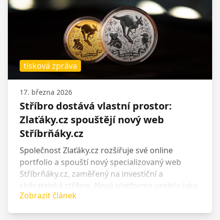
tisková zpráva
17. března 2026
Stříbro dostává vlastní prostor:
Zlaťáky.cz spouštějí nový web
Stříbrňáky.cz
Společnost Zlaťáky.cz rozšiřuje své online
portfolio a spouští nový specializovaný web
Stříbrňáky.cz, zaměřený na investiční a
sběratelské stříbro. Nová platforma vznikla jako
Zobrazit článek
přirozený krok v dalším rozvoji značky a reaguje
na rostoucí zájem zákazníků o stříbrné mince,