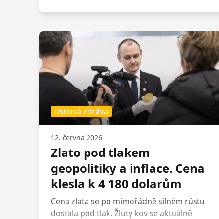
českými zeměmi obíhaly pražské groše,
mince Lucemburků i pozdější nouzové
husitské ražby známé jako flútky. Výstava
bude přístupná do 17. července.
tisková zpráva
12. června 2026
Zlato pod tlakem
geopolitiky a inflace. Cena
klesla k 4 180 dolarům
Cena zlata se po mimořádně silném růstu
dostala pod tlak. Žlutý kov se aktuálně