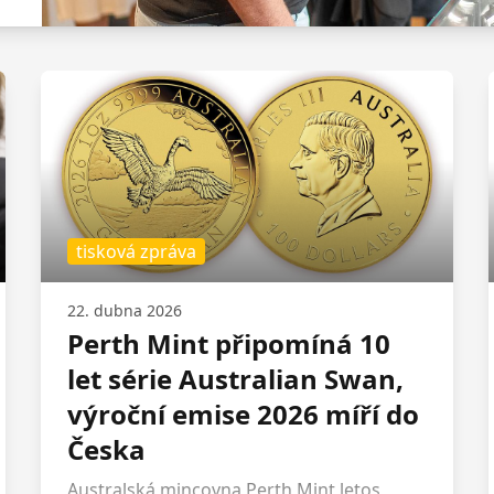
tisková zpráva
22. dubna 2026
Perth Mint připomíná 10
let série Australian Swan,
výroční emise 2026 míří do
Česka
Australská mincovna Perth Mint letos