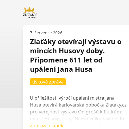
Zlaťáky.cz
7. července 2026
Zlaťáky otevírají výstavu o
mincích Husovy doby.
Připomene 611 let od
upálení Jana Husa
tisková zpráva
U příležitosti výročí upálení mistra Jana
Husa otevírá karlovarská pobočka Zlaťáky.cz
pro veřejnost výstavu Od grošů k flútkům:
mince Husovy doby. Návštěvníky zavede do
období přelomu 14. a 15. století, kdy
Zobrazit článek