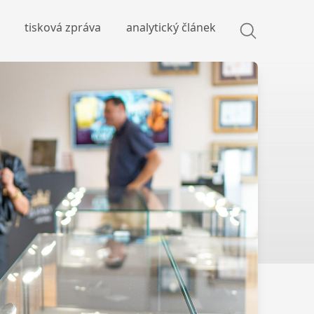
tisková zpráva
analytický článek