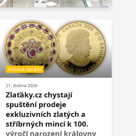
tisková zpráva
21. dubna 2026
Zlaťáky.cz chystají
spuštění prodeje
exkluzivních zlatých a
stříbrných mincí k 100.
výročí narození královny