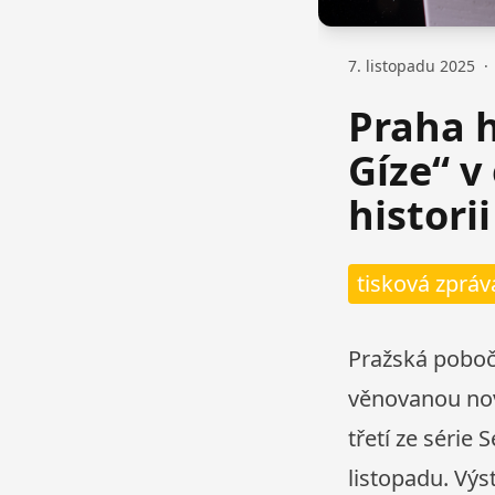
7. listopadu 2025
·
Praha h
Gíze“ v
historii
tisková zpráv
Pražská pobočk
věnovanou nové
třetí ze série
listopadu. Výs