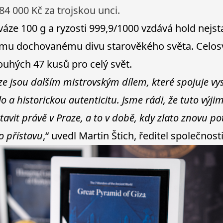
84 000 Kč za trojskou unci.
váze 100 g a ryzosti 999,9/1000 vzdává hold nejs
mu dochovanému divu starověkého světa. Celos
pouhých 47 kusů pro celý svět.
e jsou dalším mistrovským dílem, které spojuje vyso
o a historickou autenticitu. Jsme rádi, že tuto výj
vit právě v Praze, a to v době, kdy zlato znovu po
o přístavu
,“ uvedl Martin Štich, ředitel společnost