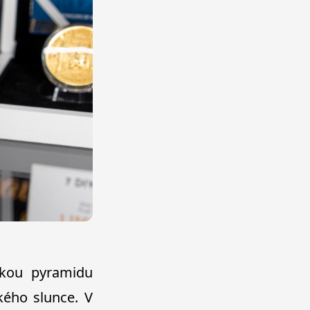
lkou pyramidu
kého slunce. V