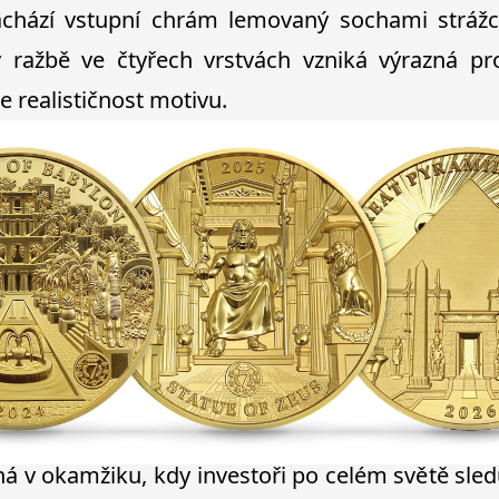
chází vstupní chrám lemovaný sochami strážc
 ražbě ve čtyřech vrstvách vzniká výrazná pro
e realističnost motivu.
á v okamžiku, kdy investoři po celém světě sled