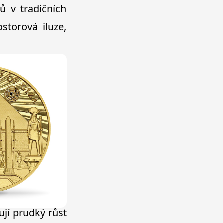
ů v tradičních
storová iluze,
ují prudký růst