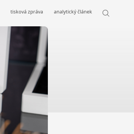
tisková zpráva
analytický článek