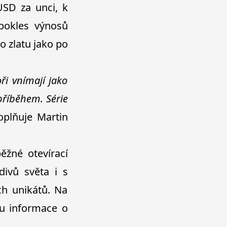
USD za unci, k
pokles výnosů
o zlatu jako po
ři vnímají jako
 příběhem. Série
oplňuje Martin
žné otevírací
ivů světa i s
ch unikátů. Na
nou informace o