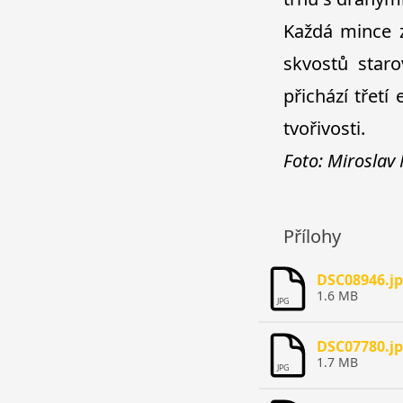
Každá mince z
skvostů star
přichází třetí
tvořivosti.
Foto: Miroslav
Přílohy
DSC08946.j
1.6 MB
JPG
DSC07780.j
1.7 MB
JPG