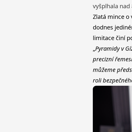
vyšplhala nad 
Zlatá mince o 
dodnes jediné
limitace činí 
„
Pyramidy v Gíz
precizní řemesl
můžeme předsta
roli bezpečnéh