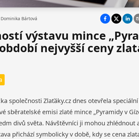
Dominika Bártová
ostí výstavu mince „Pyr
 období nejvyšší ceny zlat
a
a společnosti Zlaťáky.cz dnes otevřela speciální
 sběratelské emisi zlaté mince „Pyramidy v Gíze“
 Sedm divů světa. Návštěvníci ji mohou zhlédnout
tava přichází symbolicky v době, kdy se cena zlat