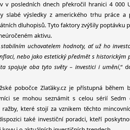
ov v posledních dnech překročil hranici 4 000 
ly slabé výsledky z amerického trhu práce a 
tátních dluhopisů. Tyto faktory zvýšily poptávku p
neúročeném aktivu.
 stabilním uchovatelem hodnoty, ať už ho investo
inflaci, nebo jako estetický předmět s historickým
a spojuje oba tyto světy – investici i umění
,“ d
ažské pobočce
Zlaťáky.cz
je přístupná během bě
vníci se mohou seznámit s celou sérií Sedm d
 ražby, které stojí za vznikem těchto mincovní
ispozici také investiční poradci, kteří poskyt
 kovy i o aktuálních investičních trendech.