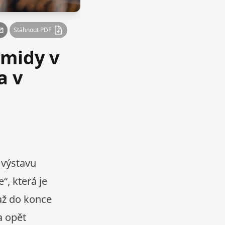
Stáhnout PDF
amidy v
a v
 výstavu
, která je
 až do konce
a opět