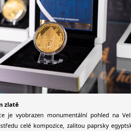
Pyramidy v Gíze
m zlatě
e je vyobrazen monumentální pohled na Ve
e středu celé kompozice, zalitou paprsky egypts