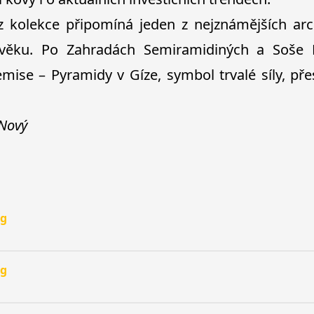
 kolekce připomíná jeden z nejznámějších arc
ověku. Po Zahradách Semiramidiných a Soše 
 emise – Pyramidy v Gíze, symbol trvalé síly, pře
 Nový
pg
pg