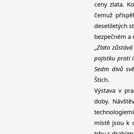
ceny zlata. K
čemuž přispě
desetiletých s
bezpečném a 
„
Zlato zůstává
pojistku proti 
Sedm divů svět
Štich.
Výstava v pr
doby. Návště
technologiemi
místě jsou k d
trhu s drahými