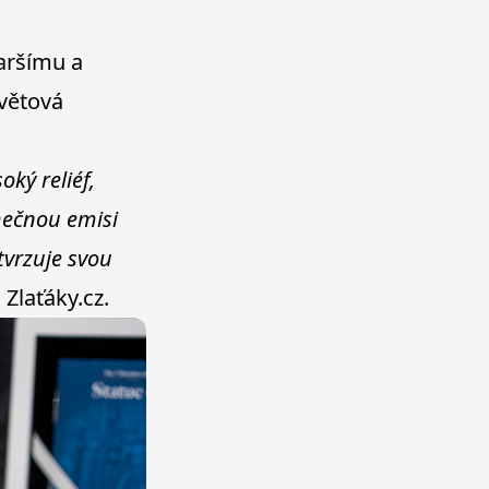
taršímu a
větová
ký reliéf,
imečnou emisi
tvrzuje svou
i
Zlaťáky.cz
.