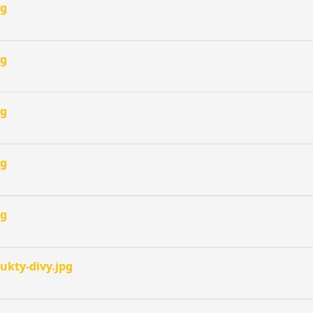
pg
pg
pg
pg
pg
ukty-divy.jpg